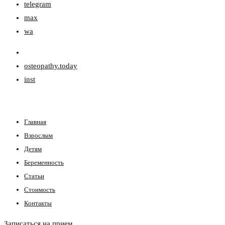
telegram
max
wa
osteopathy.today
inst
Главная
Взрослым
Детям
Беременность
Статьи
Стоимость
Контакты
Записаться на прием