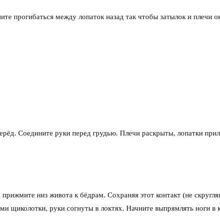
ните прогибаться между лопаток назад так чтобы затылок и плечи о
перёд. Соедините руки перед грудью. Плечи раскрыты, лопатки при
прижмите низ живота к бёдрам. Сохраняя этот контакт (не скругляя
ами щиколотки, руки согнуты в локтях. Начните выпрямлять ноги в 