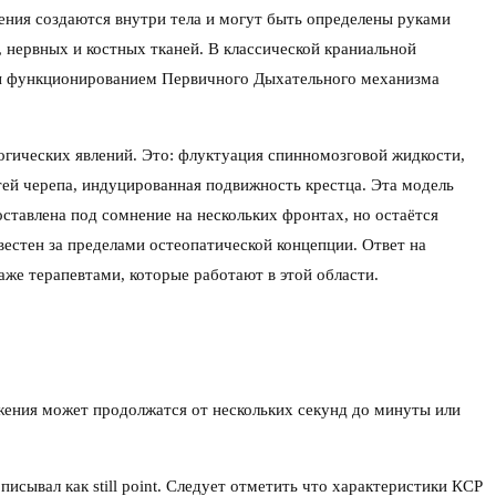
ния создаются внутри тела и могут быть определены руками
 нервных и костных тканей. В классической краниальной
ваны функционированием Первичного Дыхательного механизма
гических явлений. Это: флуктуация спинномозговой жидкости,
тей черепа, индуцированная подвижность крестца. Эта модель
оставлена под сомнение на нескольких фронтах, но остаётся
естен за пределами остеопатической концепции. Ответ на
е терапевтами, которые работают в этой области.
вижения может продолжатся от нескольких секунд до минуты или
писывал как still point. Следует отметить что характеристики КСР