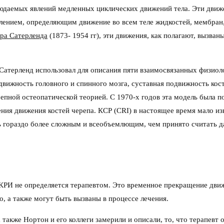
юдаемых явлений медленных циклических движений тела. Эти движе
лением, определяющим движение во всем теле жидкостей, мембран,
ра Сатерленда
(1873- 1954 гг), эти движения, как полагают, выз
атерленд использовал для описания пяти взаимосвязанных физиоло
движность головного и спинного мозга, суставная подвижность кос
епной остеопатической теорией. С 1970-х годов эта модель была п
ия движения костей черепа. КСР (CRI) в настоящее время мало изв
ораздо более сложным и всеобъемлющим, чем принято считать даж
рого КРИ не определяется терапевтом. Это временное прекращение д
о, а также могут быть вызваны в процессе лечения.
 также Нортон и его коллеги замерили и описали, то, что терапевт о