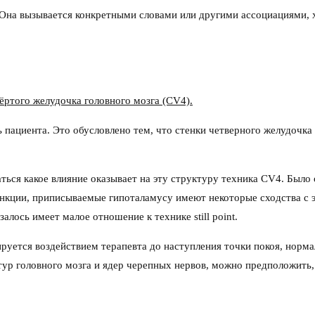
. Она вызывается конкретными словами или другими ассоциациями, 
ёртого желудочка головного мозга (CV4).
 пациента. Это обусловлено тем, что стенки четверного желудочка
ться какое влияние оказывает на эту структуру техника CV4. Было
ункции, приписываемые гипоталамусу имеют некоторые сходства с
лось имеет малое отношение к технике still point.
руется воздействием терапевта до наступления точки покоя, норм
тур головного мозга и ядер черепных нервов, можно предположить,