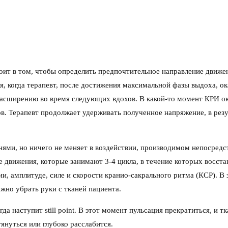
оит в том, чтобы определить предпочтительное направление движен
я, когда терапевт, после достижения максимальной фазы выдоха, 
асширению во время следующих вдохов. В какой-то момент КРИ ока
в. Терапевт продолжает удерживать полученное напряжение, в резу
.
канями, но ничего не меняет в воздействии, производимом непосредс
 движения, которые занимают 3-4 цикла, в течение которых восста
, амплитуде, силе и скорости кранио-сакрального ритма (КСР). В 
жно убрать руки с тканей пациента.
а наступит still point. В этот момент пульсация прекратиться, и 
януться или глубоко расслабится.