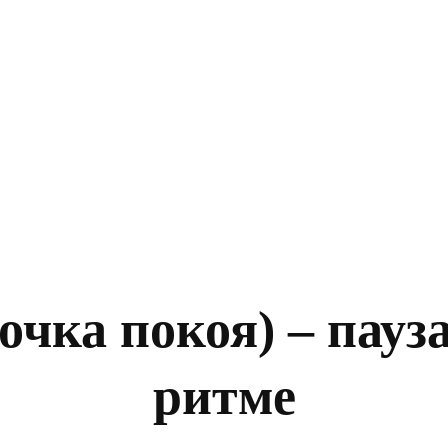
 (точка покоя) – пау
ритме