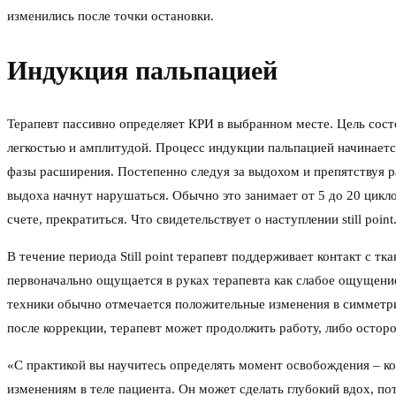
изменились после точки остановки.
Индукция пальпацией
Терапевт пассивно определяет КРИ в выбранном месте. Цель сост
легкостью и амплитудой. Процесс индукции пальпацией начинаетс
фазы расширения. Постепенно следуя за выдохом и препятствуя р
выдоха начнут нарушаться. Обычно это занимает от 5 до 20 цикло
счете, прекратиться. Что свидетельствует о наступлении still point
В течение периода Still point терапевт поддерживает контакт с т
первоначально ощущается в руках терапевта как слабое ощущение
техники обычно отмечается положительные изменения в симметрии
после коррекции, терапевт может продолжить работу, либо осторо
«С практикой вы научитесь определять момент освобождения – когд
изменениям в теле пациента. Он может сделать глубокий вдох, пот