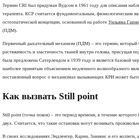
Термин CRI был придуман Вудсом в 1961 году для описания набл
терапевта. КСР считается фундаментальным, физиологическим яв
остеопатической концепции, основанной на работе
Уильяма Гарне
(ПДМ).
Первичный дыхательный механизм (ПДМ) – это термин, который С
растяжимость и эластичность тканей внутри головы, присущая по
была предложена Сатерлендом в 1939 году и является базовой чер
наиболее принятым объяснением медленного волнообразного явлен
поставленный вопрос о механизмах вызывающих КРИ может быть г
Как вызвать Still point
Still point (точка покоя) – это период времени, в течение кото
двух. Считается, что такие остановки могут возникать произвольн
В своих исследованиях Эндленгер, Карни, Заникис и его коллеги, а