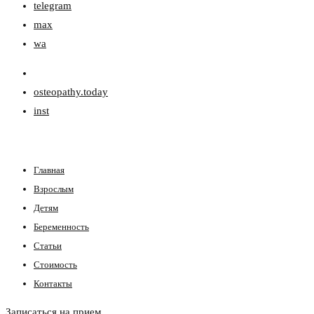
telegram
max
wa
osteopathy.today
inst
Главная
Взрослым
Детям
Беременность
Статьи
Стоимость
Контакты
Записаться на прием