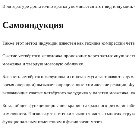
В литературе достаточно кратко упоминается этот вид индукции
Самоиндукция
Также этот метод индукции известен как
техника компрессии четв
Сжатие четвёртого желудочка происходит через затылочную кость
мозжечка и твёрдую мозговую оболочку.
Близость четвёртого желудочка и гипоталамуса заставляют задума
время операции) вызывает определенные химические реакции. Ф
включающие сжатие четвёртого желудочка у палатки мозжечка, каза
Когда общее функционирование кранио-сакрального ритма ингиби
изменяются. Поскольку эти стенки являются частью многих струк
функциональным изменениям в физиологии мозга.