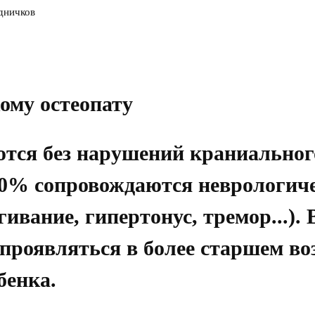
дничков
ому остеопату
ются без нарушений краниально
30% сопровождаются неврологи
гивание, гипертонус, тремор...).
роявляться в более старшем во
бенка.