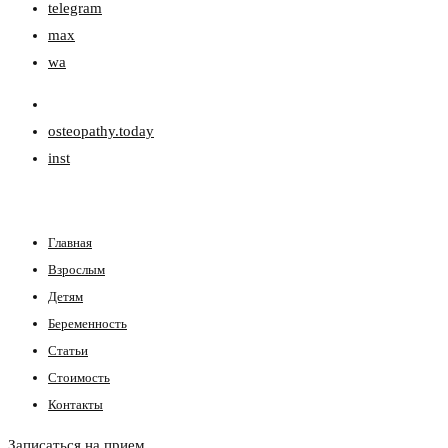
telegram
max
wa
osteopathy.today
inst
Главная
Взрослым
Детям
Беременность
Статьи
Стоимость
Контакты
Записаться на прием