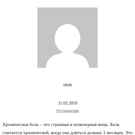
Контакты
vk.com
Osteopathy.today
@osteopat_bogdanov
Телефон:
+7 (921) 350-39-94
WhatsApp:
+7 (921) 350-39-94
Telegram:
sttab
@bogdanovsv
11.03.2019
Остеопатия
Хроническая боль – это странная и иллюзорная вещь. Боль
считается хронической, когда она длиться дольше 3 месяцев. Это