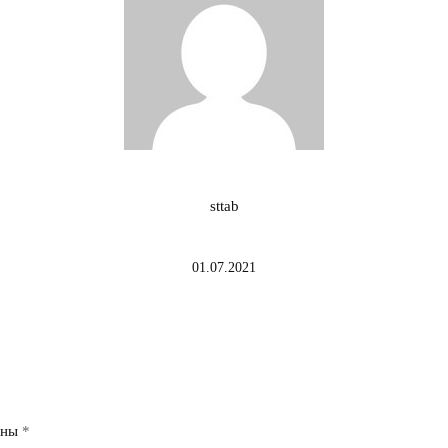
sttab
01.07.2021
ены
*