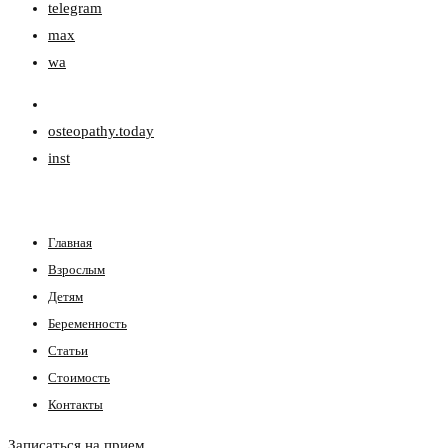
telegram
max
wa
osteopathy.today
inst
Главная
Взрослым
Детям
Беременность
Статьи
Стоимость
Контакты
Записаться на прием